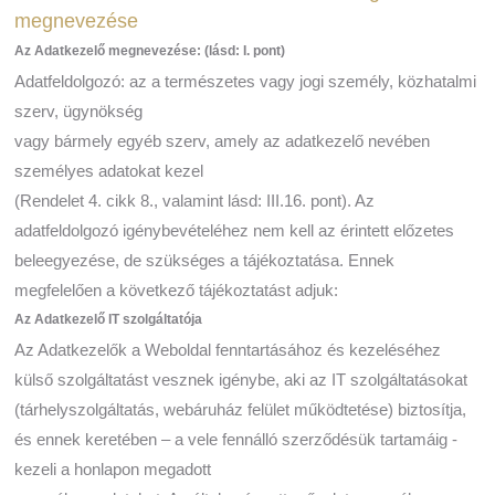
megnevezése
Az Adatkezelő megnevezése: (lásd: I. pont)
Adatfeldolgozó: az a természetes vagy jogi személy, közhatalmi
szerv, ügynökség
vagy bármely egyéb szerv, amely az adatkezelő nevében
személyes adatokat kezel
(Rendelet 4. cikk 8., valamint lásd: III.16. pont). Az
adatfeldolgozó igénybevételéhez nem kell az érintett előzetes
beleegyezése, de szükséges a tájékoztatása. Ennek
megfelelően a következő tájékoztatást adjuk:
Az Adatkezelő IT szolgáltatója
Az Adatkezelők a Weboldal fenntartásához és kezeléséhez
külső szolgáltatást vesznek igénybe, aki az IT szolgáltatásokat
(tárhelyszolgáltatás, webáruház felület működtetése) biztosítja,
és ennek keretében – a vele fennálló szerződésük tartamáig -
kezeli a honlapon megadott