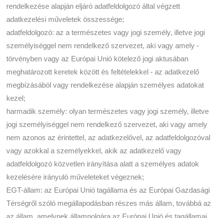
rendelkezése alapján eljáró adatfeldolgozó által végzett
adatkezelési műveletek összessége;
adatfeldolgozó: az a természetes vagy jogi személy, illetve jogi
személyiséggel nem rendelkező szervezet, aki vagy amely -
törvényben vagy az Európai Unió kötelező jogi aktusában
meghatározott keretek között és feltételekkel - az adatkezelő
megbízásából vagy rendelkezése alapján személyes adatokat
kezel;
harmadik személy: olyan természetes vagy jogi személy, illetve
jogi személyiséggel nem rendelkező szervezet, aki vagy amely
nem azonos az érintettel, az adatkezelővel, az adatfeldolgozóval
vagy azokkal a személyekkel, akik az adatkezelő vagy
adatfeldolgozó közvetlen irányítása alatt a személyes adatok
kezelésére irányuló műveleteket végeznek;
EGT-állam: az Európai Unió tagállama és az Európai Gazdasági
Térségről szóló megállapodásban részes más állam, továbbá az
az állam, amelynek állampolgára az Európai Unió és tagállamai,