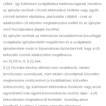
célból - így különösen szolgáltatása hatékonyságának növelése,
az igénybe vevőnek címzett elektronikus hirdetés vagy egyéb
címzett tartalom eljuttatása, piackutatás céljából - csak az
adatkezelési cél előzetes meghatározása mellett és az igénybe
vevő hozzájárulása alapján kezelhet.
Az igénybe vevőnek az információs társadalommal összefüggő
szolgáltatás igénybevételét megelőzően és a szolgáltatás
igénybevétele során is folyamatosan biztosítani kell, hogy a (4)
bekezdés szerinti adatkezelést megtilthassa.
évi XLVIII tv. 6. § (1) bek.
§ (1) Ha külön törvény eltérően nem rendelkezik, reklám
természetes személynek, mint reklám címzettjének közvetlen
megkeresése módszerével (a továbbiakban: közvetlen
üzletszerzés), így különösen elektronikus levelezés vagy azzal
egyenértékű más egyéni kommunikációs eszköz útján - a (4)
bekezdésben meghatározott kivétellel - kizárólag akkor
közölhető, ha ahhoz a reklám címzettje előzetesen