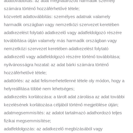
adattovábbítás: az adat meghatározott harmadik személy
számára történő hozzáférhetővé tétele;
közvetett adattovábbítás: személyes adatnak valamely
harmadik országban vagy nemzetközi szervezet keretében
adatkezelést folytató adatkezelő vagy adatfeldolgozó részére
továbbítása útján valamely más harmadik országban vagy
nemzetközi szervezet keretében adatkezelést folytató
adatkezelő vagy adatfeldolgozó részére történő továbbítása;
nyilvánosságra hozatal: az adat bárki számára történő
hozzáférhetővé tétele;
adattörlés: az adat felismerhetetlenné tétele oly módon, hogy a
helyreállítása többé nem lehetséges;
adatkezelés korlátozása: a tárolt adat zárolása az adat további
kezelésének korlátozása céljából történő megjelölése útján;
adatmegsemmisítés: az adatot tartalmazó adathordozó teljes
fizikai megsemmisítése;
adatfeldolgozás: az adatkezelő megbízásából vagy