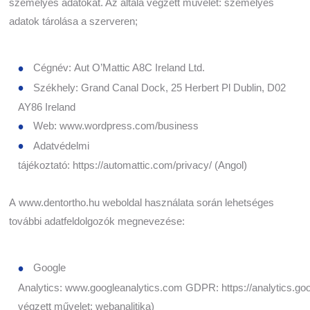
személyes adatokat. Az általa végzett művelet: személyes
adatok tárolása a szerveren;
Cégnév: Aut O’Mattic A8C Ireland Ltd.
Székhely: Grand Canal Dock, 25 Herbert Pl Dublin, D02
AY86 Ireland
Web: www.wordpress.com/business
Adatvédelmi
tájékoztató: https://automattic.com/privacy/ (Angol)
A www.dentortho.hu weboldal használata során lehetséges
további adatfeldolgozók megnevezése:
Google
Analytics: www.googleanalytics.com GDPR: https://analytics.goog
végzett művelet: webanalitika)