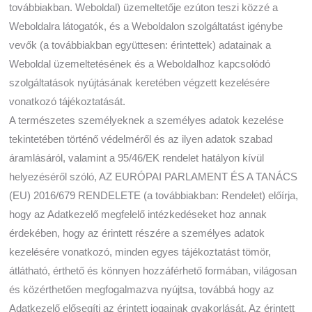
továbbiakban. Weboldal) üzemeltetője ezúton teszi közzé a
Weboldalra látogatók, és a Weboldalon szolgáltatást igénybe
vevők (a továbbiakban együttesen: érintettek) adatainak a
Weboldal üzemeltetésének és a Weboldalhoz kapcsolódó
szolgáltatások nyújtásának keretében végzett kezelésére
vonatkozó tájékoztatását.
A természetes személyeknek a személyes adatok kezelése
tekintetében történő védelméről és az ilyen adatok szabad
áramlásáról, valamint a 95/46/EK rendelet hatályon kívül
helyezéséről szóló, AZ EURÓPAI PARLAMENT ÉS A TANÁCS
(EU) 2016/679 RENDELETE (a továbbiakban: Rendelet) előírja,
hogy az Adatkezelő megfelelő intézkedéseket hoz annak
érdekében, hogy az érintett részére a személyes adatok
kezelésére vonatkozó, minden egyes tájékoztatást tömör,
átlátható, érthető és könnyen hozzáférhető formában, világosan
és közérthetően megfogalmazva nyújtsa, továbbá hogy az
Adatkezelő elősegíti az érintett jogainak gyakorlását. Az érintett