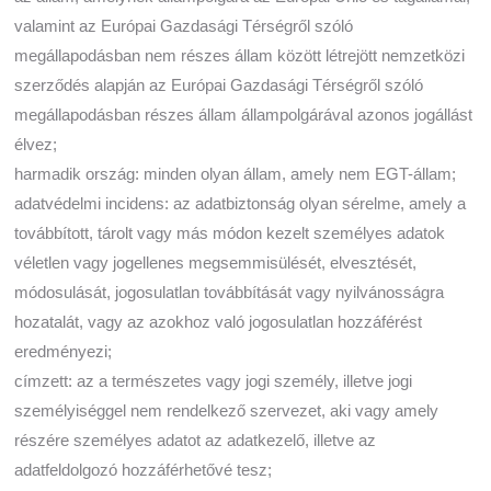
valamint az Európai Gazdasági Térségről szóló
megállapodásban nem részes állam között létrejött nemzetközi
szerződés alapján az Európai Gazdasági Térségről szóló
megállapodásban részes állam állampolgárával azonos jogállást
élvez;
harmadik ország: minden olyan állam, amely nem EGT-állam;
adatvédelmi incidens: az adatbiztonság olyan sérelme, amely a
továbbított, tárolt vagy más módon kezelt személyes adatok
véletlen vagy jogellenes megsemmisülését, elvesztését,
módosulását, jogosulatlan továbbítását vagy nyilvánosságra
hozatalát, vagy az azokhoz való jogosulatlan hozzáférést
eredményezi;
címzett: az a természetes vagy jogi személy, illetve jogi
személyiséggel nem rendelkező szervezet, aki vagy amely
részére személyes adatot az adatkezelő, illetve az
adatfeldolgozó hozzáférhetővé tesz;