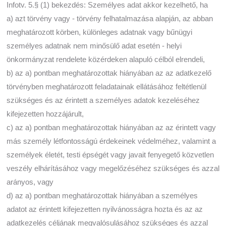
Infotv. 5.§ (1) bekezdés: Személyes adat akkor kezelhető, ha
a) azt törvény vagy - törvény felhatalmazása alapján, az abban
meghatározott körben, különleges adatnak vagy bűnügyi
személyes adatnak nem minősülő adat esetén - helyi
önkormányzat rendelete közérdeken alapuló célból elrendeli,
b) az a) pontban meghatározottak hiányában az az adatkezelő
törvényben meghatározott feladatainak ellátásához feltétlenül
szükséges és az érintett a személyes adatok kezeléséhez
kifejezetten hozzájárult,
c) az a) pontban meghatározottak hiányában az az érintett vagy
más személy létfontosságú érdekeinek védelméhez, valamint a
személyek életét, testi épségét vagy javait fenyegető közvetlen
veszély elhárításához vagy megelőzéséhez szükséges és azzal
arányos, vagy
d) az a) pontban meghatározottak hiányában a személyes
adatot az érintett kifejezetten nyilvánosságra hozta és az az
adatkezelés céljának megvalósulásához szükséges és azzal