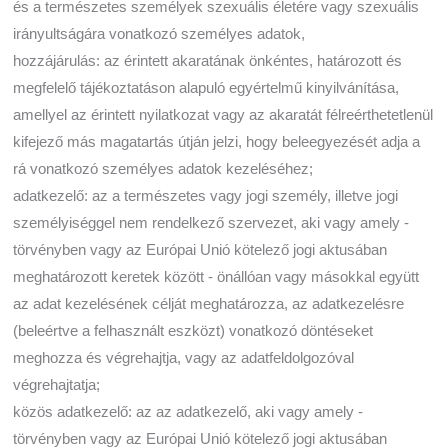
és a természetes személyek szexuális életére vagy szexuális
irányultságára vonatkozó személyes adatok,
hozzájárulás: az érintett akaratának önkéntes, határozott és
megfelelő tájékoztatáson alapuló egyértelmű kinyilvánítása,
amellyel az érintett nyilatkozat vagy az akaratát félreérthetetlenül
kifejező más magatartás útján jelzi, hogy beleegyezését adja a
rá vonatkozó személyes adatok kezeléséhez;
adatkezelő: az a természetes vagy jogi személy, illetve jogi
személyiséggel nem rendelkező szervezet, aki vagy amely -
törvényben vagy az Európai Unió kötelező jogi aktusában
meghatározott keretek között - önállóan vagy másokkal együtt
az adat kezelésének célját meghatározza, az adatkezelésre
(beleértve a felhasznált eszközt) vonatkozó döntéseket
meghozza és végrehajtja, vagy az adatfeldolgozóval
végrehajtatja;
közös adatkezelő: az az adatkezelő, aki vagy amely -
törvényben vagy az Európai Unió kötelező jogi aktusában