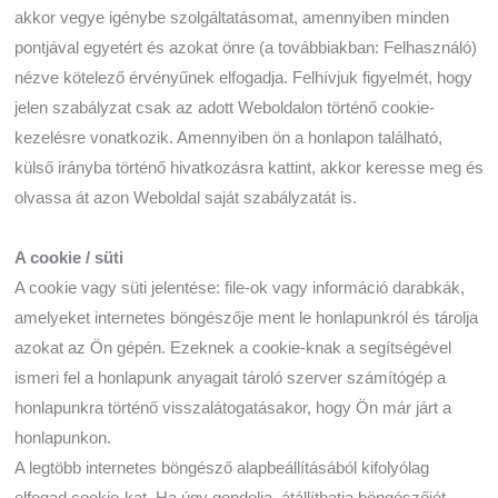
akkor vegye igénybe szolgáltatásomat, amennyiben minden
pontjával egyetért és azokat önre (a továbbiakban: Felhasználó)
nézve kötelező érvényűnek elfogadja. Felhívjuk figyelmét, hogy
jelen szabályzat csak az adott Weboldalon történő cookie-
kezelésre vonatkozik. Amennyiben ön a honlapon található,
külső irányba történő hivatkozásra kattint, akkor keresse meg és
olvassa át azon Weboldal saját szabályzatát is.
A cookie / süti
A cookie vagy süti jelentése: file-ok vagy információ darabkák,
amelyeket internetes böngészője ment le honlapunkról és tárolja
azokat az Ön gépén. Ezeknek a cookie-knak a segítségével
ismeri fel a honlapunk anyagait tároló szerver számítógép a
honlapunkra történő visszalátogatásakor, hogy Ön már járt a
honlapunkon.
A legtöbb internetes böngésző alapbeállításából kifolyólag
elfogad cookie-kat. Ha úgy gondolja, átállíthatja böngészőjét,