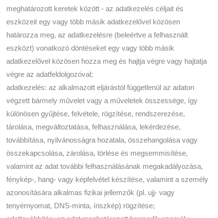
meghatározott keretek között - az adatkezelés céljait és
eszközeit egy vagy több másik adatkezelővel közösen
határozza meg, az adatkezelésre (beleértve a felhasznált
eszközt) vonatkozó döntéseket egy vagy több másik
adatkezelővel közösen hozza meg és hajtja végre vagy hajtatja
végre az adatfeldolgozóval;
adatkezelés: az alkalmazott eljárástól függetlenül az adaton
végzett bármely művelet vagy a műveletek összessége, így
különösen gyűjtése, felvétele, rögzítése, rendszerezése,
tárolása, megváltoztatása, felhasználása, lekérdezése,
továbbítása, nyilvánosságra hozatala, összehangolása vagy
összekapcsolása, zárolása, törlése és megsemmisítése,
valamint az adat további felhasználásának megakadályozása,
fénykép-, hang- vagy képfelvétel készítése, valamint a személy
azonosítására alkalmas fizikai jellemzők (pl. ujj- vagy
tenyérnyomat, DNS-minta, íriszkép) rögzítése;