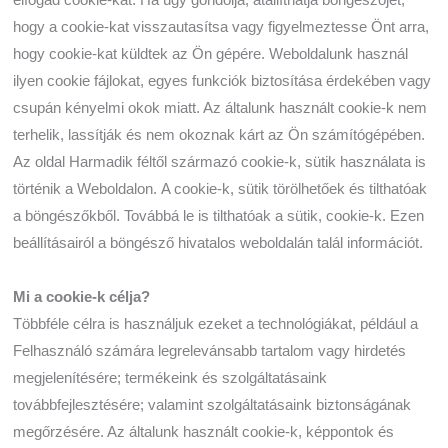
hogy a cookie-kat visszautasítsa vagy figyelmeztesse Önt arra,
hogy cookie-kat küldtek az Ön gépére. Weboldalunk használ
ilyen cookie fájlokat, egyes funkciók biztosítása érdekében vagy
csupán kényelmi okok miatt. Az általunk használt cookie-k nem
terhelik, lassítják és nem okoznak kárt az Ön számítógépében.
Az oldal Harmadik féltől származó cookie-k, sütik használata is
történik a Weboldalon. A cookie-k, sütik törölhetőek és tilthatóak
a böngészőkből. Továbbá le is tilthatóak a sütik, cookie-k. Ezen
beállításairól a böngésző hivatalos weboldalán talál információt.
Mi a cookie-k célja?
Többféle célra is használjuk ezeket a technológiákat, például a
Felhasználó számára legrelevánsabb tartalom vagy hirdetés
megjelenítésére; termékeink és szolgáltatásaink
továbbfejlesztésére; valamint szolgáltatásaink biztonságának
megőrzésére. Az általunk használt cookie-k, képpontok és