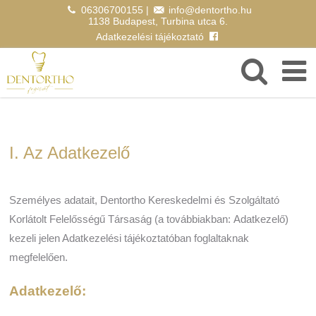
06306700155
|
info@dentortho.hu
1138 Budapest, Turbina utca 6.
Adatkezelési tájékoztató
I. Az Adatkezelő
Személyes adatait, Dentortho Kereskedelmi és Szolgáltató
Korlátolt Felelősségű Társaság (a továbbiakban: Adatkezelő)
kezeli jelen Adatkezelési tájékoztatóban foglaltaknak
megfelelően.
Adatkezelő: