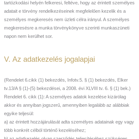
tartózkodási helyén felkeresi, feltéve, hogy az érintett személyes
adatait e törvény rendelkezéseinek megfelelően kezelik és a
személyes megkeresés nem üzleti célra irányul. A személyes
megkeresésre a munka törvénykönyve szerinti munkaszüneti
napon nem kerülhet sor.
V. Az adatkezelés jogalapjai
(Rendelet 6.cikk (1) bekezdés, Infotv.5. § (1) bekezdés, Elker
tv.13/A § (1)-(5) bekezdései, a 2008. évi XLVIII tv. 6. § (1) bek.)
Rendelet 6. cikk (1): A személyes adatok kezelése kizárólag
akkor és annyiban jogszerű, amennyiben legalább az alábbiak
egyike teljesül:
a) az érintett hozzájárulását adta személyes adatainak egy vagy
több konkrét célból történő kezeléséhez;
b) az adatkezelés olyan szerződés teljesítéséhez szükséges,