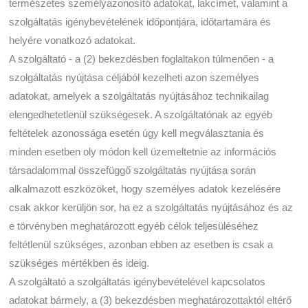
természetes személyazonosító adatokat, lakcímet, valamint a
szolgáltatás igénybevételének időpontjára, időtartamára és
helyére vonatkozó adatokat.
A szolgáltató - a (2) bekezdésben foglaltakon túlmenően - a
szolgáltatás nyújtása céljából kezelheti azon személyes
adatokat, amelyek a szolgáltatás nyújtásához technikailag
elengedhetetlenül szükségesek. A szolgáltatónak az egyéb
feltételek azonossága esetén úgy kell megválasztania és
minden esetben oly módon kell üzemeltetnie az információs
társadalommal összefüggő szolgáltatás nyújtása során
alkalmazott eszközöket, hogy személyes adatok kezelésére
csak akkor kerüljön sor, ha ez a szolgáltatás nyújtásához és az
e törvényben meghatározott egyéb célok teljesüléséhez
feltétlenül szükséges, azonban ebben az esetben is csak a
szükséges mértékben és ideig.
A szolgáltató a szolgáltatás igénybevételével kapcsolatos
adatokat bármely, a (3) bekezdésben meghatározottaktól eltérő