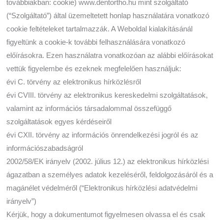
továbbiakban: cookie) www.dentortho.hu mint szolgáltató
(“Szolgáltató”) által üzemeltetett honlap használatára vonatkozó
cookie feltételeket tartalmazzák. A Weboldal kialakításánál
figyeltünk a cookie-k további felhasználására vonatkozó
előírásokra. Ezen használatra vonatkozóan az alábbi előírásokat
vettük figyelembe és ezeknek megfelelően használjuk:
évi C. törvény az elektronikus hírközlésről
évi CVIII. törvény az elektronikus kereskedelmi szolgáltatások,
valamint az információs társadalommal összefüggő
szolgáltatások egyes kérdéseiről
évi CXII. törvény az információs önrendelkezési jogról és az
információszabadságról
2002/58/EK irányelv (2002. július 12.) az elektronikus hírközlési
ágazatban a személyes adatok kezeléséről, feldolgozásáról és a
magánélet védelméről (“Elektronikus hírközlési adatvédelmi
irányelv”)
Kérjük, hogy a dokumentumot figyelmesen olvassa el és csak