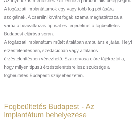
Az ínyének is mentesnek kell lennie a parodontális betegségtől.
A fogászati implantátumok egy vagy több fog pótlására
szolgálnak. A cserélni kívánt fogak száma meghatározza a
várható beavatkozás típusát és terjedelmét a fogbeültetés
Budapest eljárása során.
A fogászati implantátum műtét általában ambuláns eljárás. Helyi
érzéstelenítésben, szedációban vagy általános
érzéstelenítésben végezhető. Szakorvosa előre tájékoztatja,
hogy milyen típusú érzéstelenítésre lesz szüksége a
fogbeültetés Budapesti szájsebészetén.
Fogbeültetés Budapest - Az
implantátum behelyezése