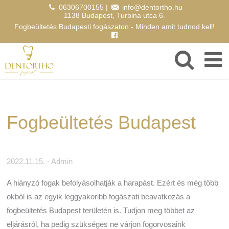
06306700155
|
info@dentortho.hu
1138 Budapest, Turbina utca 6.
Fogbeültetés Budapesti fogászaton - Minden amit tudnod kell!
Fogbeültetés Budapest
2022.11.15.
- Admin
A hiányzó fogak befolyásolhatják a harapást. Ezért és még több
okból is az egyik leggyakoribb fogászati beavatkozás a
fogbeültetés Budapest területén is. Tudjon meg többet az
eljárásról, ha pedig szükséges ne várjon fogorvosaink