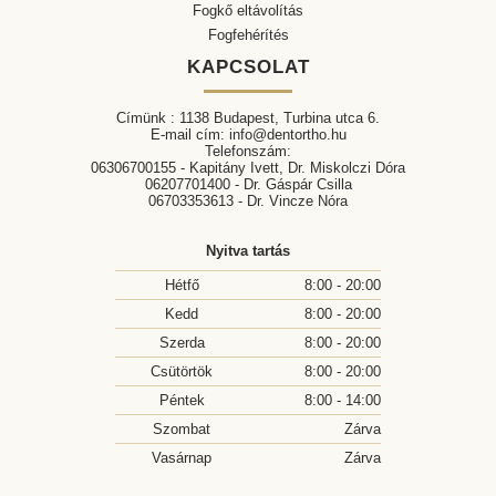
Fogkő eltávolítás
eltávolítását egy ultrahangos depurátor segítségével.
Fogfehérítés
Ez az eljárás elsősorban a nagyobb fogkövek
KAPCSOLAT
eltávolítását célozza meg. Ezt követően homokfúvás
segítségével alaposan megtisztítjuk a fogak felszínét a
Címünk : 1138 Budapest, Turbina utca 6.
diffúz elszíneződésektől. A folyamat befejezéseként
E-mail cím:
info@dentortho.hu
egy gyengéd fogselymezés, illetve polírozás
Telefonszám:
06306700155
- Kapitány Ivett, Dr. Miskolczi Dóra
következik majd, hogy fogai újra ragyogó állapotba
06207701400
- Dr. Gáspár Csilla
kerüljenek. Minden kezelésünk egy beszélgetéssel ér
06703353613
- Dr. Vincze Nóra
végét, melyen célunk a kedves páciens szájhigiénés
szokásainak tökéletesítése. Ennek során instruálást és
Nyitva tartás
útmutatást kaphat annak érdekében, hogy fogait a
Hétfő
8:00 - 20:00
leghatékonyabban tudja tisztán tartani a
Kedd
8:00 - 20:00
fogkőeltávolítás Budapesten kezelést követőleg. Ki
Szerda
8:00 - 20:00
végzi a fogkőeltávolítást budapesti rendelőnkben? A
Csütörtök
8:00 - 20:00
Dentortho-nál a fogkőeltávolítást Budapesten minden
esetben dentálhigiénikus kollégáink végzik, akik a
Péntek
8:00 - 14:00
lehető legnagyobb szakértelemmel látják majd el. A
Szombat
Zárva
fogkőeltávolítás Budapest következményei A
Vasárnap
Zárva
fogkőeltávolítás Budapesten eredményeként