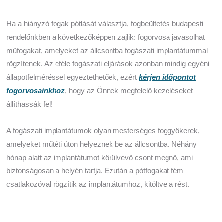
Ha a hiányzó fogak pótlását választja, fogbeültetés budapesti
rendelőnkben a következőképpen zajlik: fogorvosa javasolhat
műfogakat, amelyeket az állcsontba fogászati implantátummal
rögzítenek. Az eféle fogászati eljárások azonban mindig egyéni
állapotfelméréssel egyeztethetőek, ezért
kérjen időpontot
fogorvosainkhoz
, hogy az Önnek megfelelő kezeléseket
állíthassák fel!
A fogászati implantátumok olyan mesterséges foggyökerek,
amelyeket műtéti úton helyeznek be az állcsontba. Néhány
hónap alatt az implantátumot körülvevő csont megnő, ami
biztonságosan a helyén tartja. Ezután a pótfogakat fém
csatlakozóval rögzítik az implantátumhoz, kitöltve a rést.