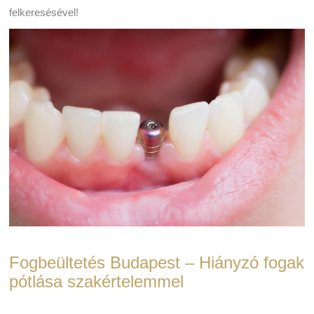
felkeresésével!
Fogbeültetés Budapest – Hiányzó fogak
pótlása szakértelemmel