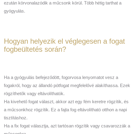
ezután körvonalazódik a műcsonk körül. Több hétig tarthat a
gyógyulás.
Hogyan helyezik el véglegesen a fogat
fogbeültetés során?
Ha a gyógyulás befejeződött, fogorvosa lenyomatot vesz a
fogakról, hogy az állandó pótfogat megfelelővé alakíthassa. Ezek
rögzíthetők vagy eltávolíthatók.
Ha kivehető fogat választ, akkor azt egy fém keretre rögzítik, és
a műcsonkhoz rögzítik. Ez a fajta fog eltávolítható otthon a napi
tisztításhoz.
Ha a fix fogat választja, azt tartósan rögzítik vagy csavarozzák a
műcsonkra.