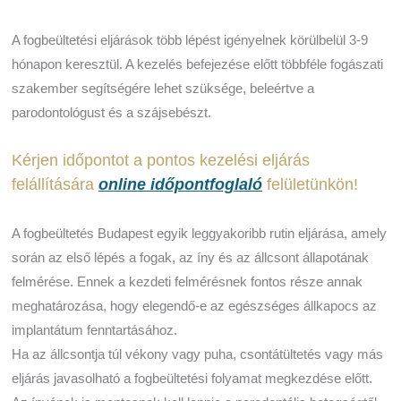
A fogbeültetési eljárások több lépést igényelnek körülbelül 3-9
hónapon keresztül. A kezelés befejezése előtt többféle fogászati
szakember segítségére lehet szüksége, beleértve a
parodontológust és a szájsebészt.
Kérjen időpontot a pontos kezelési eljárás
felállítására
online időpontfoglaló
felületünkön!
A fogbeültetés Budapest egyik leggyakoribb rutin eljárása, amely
során az első lépés a fogak, az íny és az állcsont állapotának
felmérése. Ennek a kezdeti felmérésnek fontos része annak
meghatározása, hogy elegendő-e az egészséges állkapocs az
implantátum fenntartásához.
Ha az állcsontja túl vékony vagy puha, csontátültetés vagy más
eljárás javasolható a fogbeültetési folyamat megkezdése előtt.