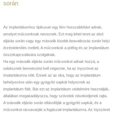
során
Az implantátumhoz tipikusan egy fém hosszabbítást adnak,
amelyet műcsonknak neveznek. Ezt meg lehet tenni az első
eljárás során vagy egy második kisebb beavatkozás során helyi
érzéstelenítés mellett. A műcsonkok a pótfog és az implantátum
összekapcsolására szolgálnak.
Ha egy második eljárás során műcsonkot adnak hozzá, a
sebésznek bemetszést kell végeznie, ha az ínyszövet az
implantátumra nőtt. Ennek az az oka, hogy az implantátum
behelyezése után egy gyógyító sapkát helyeznek az
implantátum fölé. Bár ezt az implantátum védelmére használják,
általában megakadályozza, hogy szövetek növekedjenek rajta.
A második eljárás során eltávolítják a gyógyító sapkát, és a
műcsonkot rácsavarják a fogászati implantátumra. Az ínyszövet