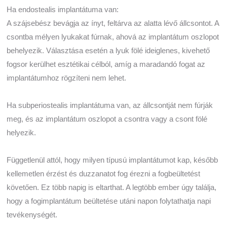
Ha endostealis implantátuma van:
A szájsebész bevágja az ínyt, feltárva az alatta lévő állcsontot. A
csontba mélyen lyukakat fúrnak, ahová az implantátum oszlopot
behelyezik. Választása esetén a lyuk fölé ideiglenes, kivehető
fogsor kerülhet esztétikai célból, amíg a maradandó fogat az
implantátumhoz rögzíteni nem lehet.
Ha subperiostealis implantátuma van, az állcsontját nem fúrják
meg, és az implantátum oszlopot a csontra vagy a csont fölé
helyezik.
Függetlenül attól, hogy milyen típusú implantátumot kap, később
kellemetlen érzést és duzzanatot fog érezni a fogbeültetést
követően. Ez több napig is eltarthat. A legtöbb ember úgy találja,
hogy a fogimplantátum beültetése utáni napon folytathatja napi
tevékenységét.