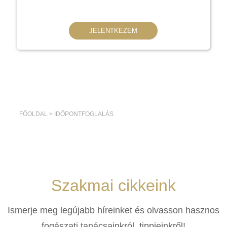
JELENTKEZEM
FŐOLDAL
>
IDŐPONTFOGLALÁS
Szakmai cikkeink
Ismerje meg legújabb híreinket és olvasson hasznos
fogászati tanácsainkról, tippjeinkről!