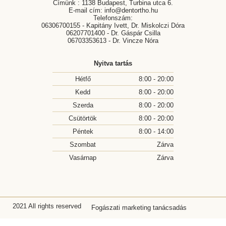
Címünk : 1138 Budapest, Turbina utca 6.
diffúz elszíneződésektől. A folyamat befejezéseként
E-mail cím:
info@dentortho.hu
egy gyengéd fogselymezés, illetve polírozás
Telefonszám:
06306700155
- Kapitány Ivett, Dr. Miskolczi Dóra
következik majd, hogy fogai újra ragyogó állapotba
06207701400
- Dr. Gáspár Csilla
kerüljenek. Minden kezelésünk egy beszélgetéssel ér
06703353613
- Dr. Vincze Nóra
végét, melyen célunk a kedves páciens szájhigiénés
szokásainak tökéletesítése. Ennek során instruálást és
Nyitva tartás
útmutatást kaphat annak érdekében, hogy fogait a
Hétfő
8:00 - 20:00
leghatékonyabban tudja tisztán tartani a
Kedd
8:00 - 20:00
fogkőeltávolítás Budapesten kezelést követőleg. Ki
Szerda
8:00 - 20:00
végzi a fogkőeltávolítást budapesti rendelőnkben? A
Csütörtök
8:00 - 20:00
Dentortho-nál a fogkőeltávolítást Budapesten minden
esetben dentálhigiénikus kollégáink végzik, akik a
Péntek
8:00 - 14:00
lehető legnagyobb szakértelemmel látják majd el. A
Szombat
Zárva
fogkőeltávolítás Budapest következményei A
Vasárnap
Zárva
fogkőeltávolítás Budapesten eredményeként
garantáltan frissebbnek és üdébbnek érzi majd magát,
hiszen fogai felülete nem csak láthatóan, de
érezhetően is simábbak, ragyogóbbak lesznek, mely
2021 All rights reserved
Fogászati marketing tanácsadás
által sokkalta bátrabban mosolyoghat majd.