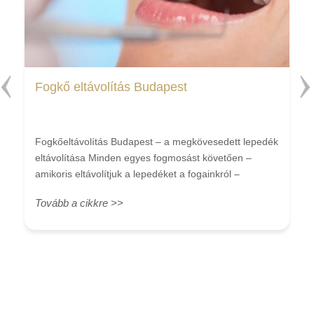
Fogkő eltávolítás Budapest
Fogkőeltávolítás Budapest – a megkövesedett lepedék
eltávolítása Minden egyes fogmosást követően –
amikoris eltávolítjuk a lepedéket a fogainkról –
újraindul a lepedékképződés. Bármennyire is mosunk
Tovább a cikkre >>
azonban alaposan fogat, aligha minden
szennyeződést el tudunk távolítani szakember
segítsége nélkül. A megmaradó lepedékek idővel
megkövesednek, s ezekből alakul ki a fogkő. A fogkő
eltávolítás rendszeresen azért fontos, mert a
lepedékek megmaradása hozzájárul a fogak és az íny
állapotának romlásához. Fogkő eltávolítás Budapest –